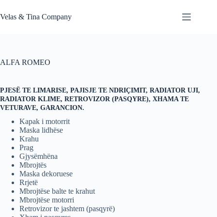
Skip
to
Velas & Tina Company
content
ALFA ROMEO
PJESË TE LIMARISE, PAJISJE TE NDRIÇIMIT, RADIATOR UJI,
RADIATOR KLIME, RETROVIZOR (PASQYRE), XHAMA TE
VETURAVE, GARANCION.
Kapak i motorrit
Maska lidhëse
Krahu
Prag
Gjysëmhëna
Mbrojtës
Maska dekoruese
Rrjetë
Mbrojtëse balte te krahut
Mbrojtëse motorri
Retrovizor te jashtem (pasqyrë)