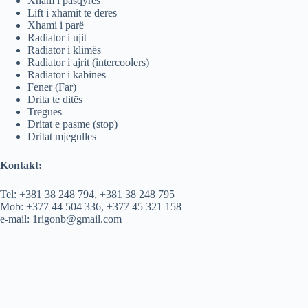
Xham i pasqyres
Lift i xhamit te deres
Xhami i parë
Radiator i ujit
Radiator i klimës
Radiator i ajrit (intercoolers)
Radiator i kabines
Fener (Far)
Drita te ditës
Tregues
Dritat e pasme (stop)
Dritat mjegulles
Kontakt:
Tel: +381 38 248 794, +381 38 248 795
Mob: +377 44 504 336, +377 45 321 158
e-mail: 1rigonb@gmail.com