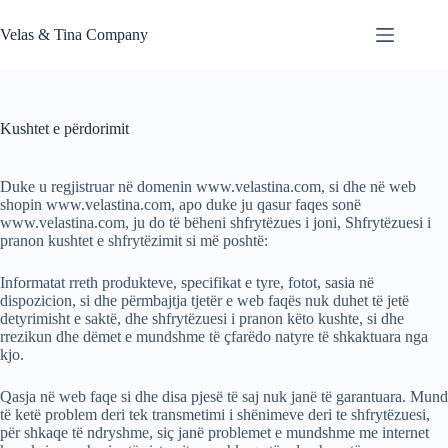
Skip
to
Velas & Tina Company
content
Kushtet e përdorimit
Duke u regjistruar në domenin www.velastina.com, si dhe në web
shopin www.velastina.com, apo duke ju qasur faqes sonë
www.velastina.com, ju do të bëheni shfrytëzues i joni, Shfrytëzuesi i
pranon kushtet e shfrytëzimit si më poshtë:
Informatat rreth produkteve, specifikat e tyre, fotot, sasia në
dispozicion, si dhe përmbajtja tjetër e web faqës nuk duhet të jetë
detyrimisht e saktë, dhe shfrytëzuesi i pranon këto kushte, si dhe
rrezikun dhe dëmet e mundshme të çfarëdo natyre të shkaktuara nga
kjo.
Qasja në web faqe si dhe disa pjesë të saj nuk janë të garantuara. Mund
të ketë problem deri tek transmetimi i shënimeve deri te shfrytëzuesi,
për shkaqe të ndryshme, siç janë problemet e mundshme me internet