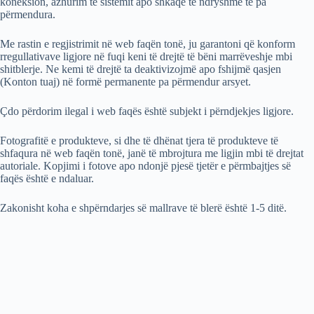
koneksion, azhurim të sistemit apo shkaqe të ndryshme të pa
përmendura.
Me rastin e regjistrimit në web faqën tonë, ju garantoni që konform
rregullativave ligjore në fuqi keni të drejtë të bëni marrëveshje mbi
shitblerje. Ne kemi të drejtë ta deaktivizojmë apo fshijmë qasjen
(Konton tuaj) në formë permanente pa përmendur arsyet.
Çdo përdorim ilegal i web faqës është subjekt i përndjekjes ligjore.
Fotografitë e produkteve, si dhe të dhënat tjera të produkteve të
shfaqura në web faqën tonë, janë të mbrojtura me ligjin mbi të drejtat
autoriale. Kopjimi i fotove apo ndonjë pjesë tjetër e përmbajtjes së
faqës është e ndaluar.
Zakonisht koha e shpërndarjes së mallrave të blerë është 1-5 ditë.