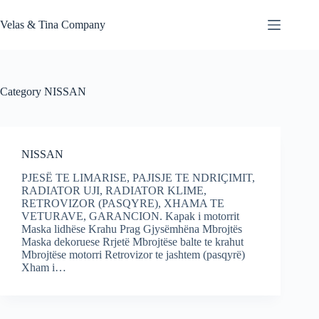
Skip
to
Velas & Tina Company
content
Category
NISSAN
NISSAN
PJESË TE LIMARISE, PAJISJE TE NDRIÇIMIT,
RADIATOR UJI, RADIATOR KLIME,
RETROVIZOR (PASQYRE), XHAMA TE
VETURAVE, GARANCION. Kapak i motorrit
Maska lidhëse Krahu Prag Gjysëmhëna Mbrojtës
Maska dekoruese Rrjetë Mbrojtëse balte te krahut
Mbrojtëse motorri Retrovizor te jashtem (pasqyrë)
Xham i…