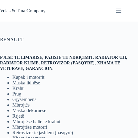
Skip
to
Velas & Tina Company
content
RENAULT
PJESË TE LIMARISE, PAJISJE TE NDRIÇIMIT, RADIATOR UJI,
RADIATOR KLIME, RETROVIZOR (PASQYRE), XHAMA TE
VETURAVE, GARANCION.
Kapak i motorrit
Maska lidhëse
Krahu
Prag
Gjysëmhëna
Mbrojtës
Maska dekoruese
Rrjetë
Mbrojtëse balte te krahut
Mbrojtëse motorri
Retrovizor te jashtem (pasqyrë)