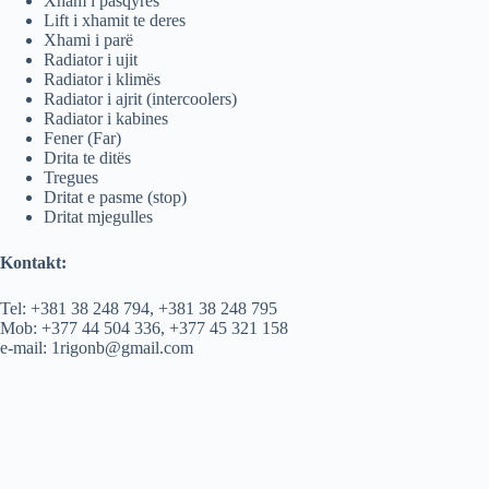
Xham i pasqyres
Lift i xhamit te deres
Xhami i parë
Radiator i ujit
Radiator i klimës
Radiator i ajrit (intercoolers)
Radiator i kabines
Fener (Far)
Drita te ditës
Tregues
Dritat e pasme (stop)
Dritat mjegulles
Kontakt:
Tel: +381 38 248 794, +381 38 248 795
Mob: +377 44 504 336, +377 45 321 158
e-mail: 1rigonb@gmail.com