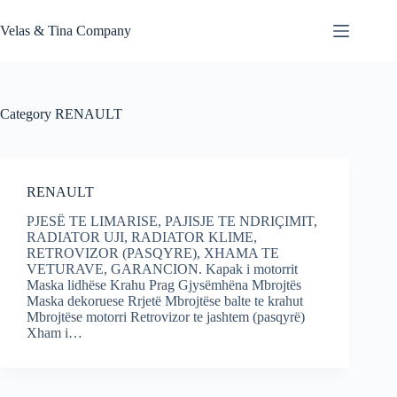
Skip
to
Velas & Tina Company
content
Category
RENAULT
RENAULT
PJESË TE LIMARISE, PAJISJE TE NDRIÇIMIT,
RADIATOR UJI, RADIATOR KLIME,
RETROVIZOR (PASQYRE), XHAMA TE
VETURAVE, GARANCION. Kapak i motorrit
Maska lidhëse Krahu Prag Gjysëmhëna Mbrojtës
Maska dekoruese Rrjetë Mbrojtëse balte te krahut
Mbrojtëse motorri Retrovizor te jashtem (pasqyrë)
Xham i…